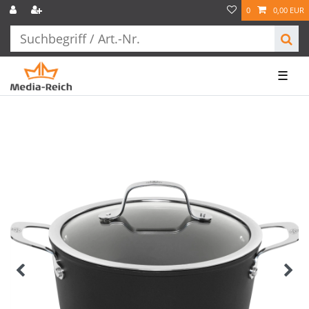
0
0,00 EUR
☰