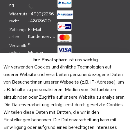
ng
📞
+49(0)2236
Widerrufs
-4808620
recht
E-Mail 
Zahlungs
Kundenservic
arten
e:
Versandk
Mo – Fr 
osten
09:00 – 
Ihre Privatsphäre ist uns wichtig
Batteriehi
17:00 Uhr
Wir verwenden Cookies und ähnliche Technologien auf
nweis
unserer Website und verarbeiten personenbezogene Daten
Telefon 
Verpacku
Kundenservic
von Besucher:innen unserer Webseite (z.B. IP-Adresse), um
ngshinwei
e:
z.B. Inhalte zu personalisieren, Medien von Drittanbietern
se
einzubinden oder Zugriffe auf unsere Website zu analysieren.
Mo – Fr 11:00 
Altgeräte
Die Datenverarbeitung erfolgt erst durch gesetzte Cookies.
– 15:00 Uhr
-
Wir teilen diese Daten mit Dritten, die wir in den
Entsorgu
Versa
Einstellungen benennen. Die Datenverarbeitung kann mit
ng
ndpa
Einwilligung oder aufgrund eines berechtigten Interesses