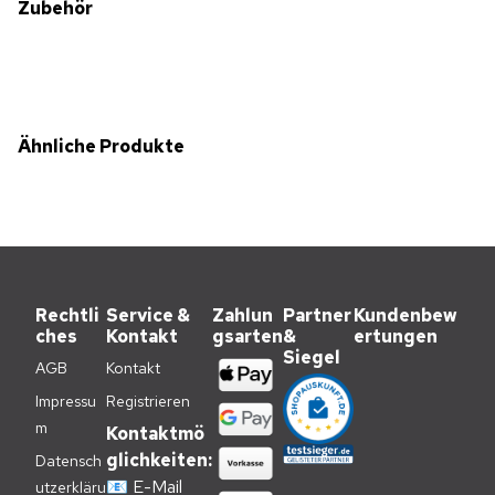
Zubehör
Ähnliche Produkte
Rechtli
Service &
Zahlun
Partner
Kundenbew
ches
Kontakt
gsarten
&
ertungen
Siegel
AGB
Kontakt
Impressu
Registrieren
m
Kontaktmö
glichkeiten:
Datensch
📧
E-Mail
utzerkläru