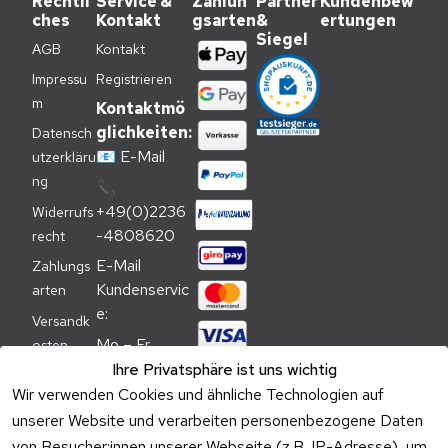
Rechtli
Service &
Zahlun
Partner
Kundenbew
ches
Kontakt
gsarten
&
ertungen
Siegel
AGB
Kontakt
Impressu
Registrieren
m
Kontaktmö
glichkeiten:
Datensch
📧
E-Mail
utzerkläru
ng
📞
+49(0)2236
Widerrufs
-4808620
recht
E-Mail 
Zahlungs
Kundenservic
arten
e:
Versandk
Mo – Fr 
osten
09:00 – 
Ihre Privatsphäre ist uns wichtig
Batteriehi
17:00 Uhr
Wir verwenden Cookies und ähnliche Technologien auf
nweis
unserer Website und verarbeiten personenbezogene Daten
Telefon 
Verpacku
Kundenservic
von Besucher:innen unserer Webseite (z.B. IP-Adresse), um