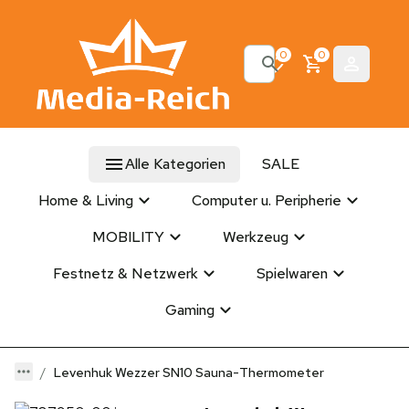
0
0
Alle Kategorien
SALE
Home & Living
Computer u. Peripherie
MOBILITY
Werkzeug
Festnetz & Netzwerk
Spielwaren
Gaming
Levenhuk Wezzer SN10 Sauna-Thermometer