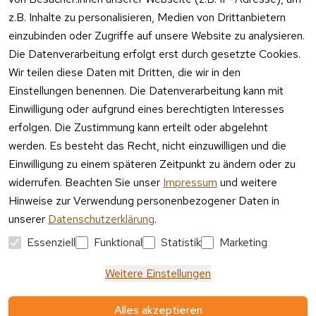
ngshinwei
e:
z.B. Inhalte zu personalisieren, Medien von Drittanbietern
se
einzubinden oder Zugriffe auf unsere Website zu analysieren.
Mo – Fr 11:00 
Altgeräte
Die Datenverarbeitung erfolgt erst durch gesetzte Cookies.
– 15:00 Uhr
-
Wir teilen diese Daten mit Dritten, die wir in den
Entsorgu
Versa
Einstellungen benennen. Die Datenverarbeitung kann mit
ng
ndpa
Einwilligung oder aufgrund eines berechtigten Interesses
rtner
erfolgen. Die Zustimmung kann erteilt oder abgelehnt
Vertrag
werden. Es besteht das Recht, nicht einzuwilligen und die
widerrufen
Einwilligung zu einem späteren Zeitpunkt zu ändern oder zu
widerrufen. Beachten Sie unser
Impressum
und weitere
Hinweise zur Verwendung personenbezogener Daten in
unserer
Datenschutzerklärung
.
Essenziell
Funktional
Statistik
Marketing
Weitere Einstellungen
Alles akzeptieren