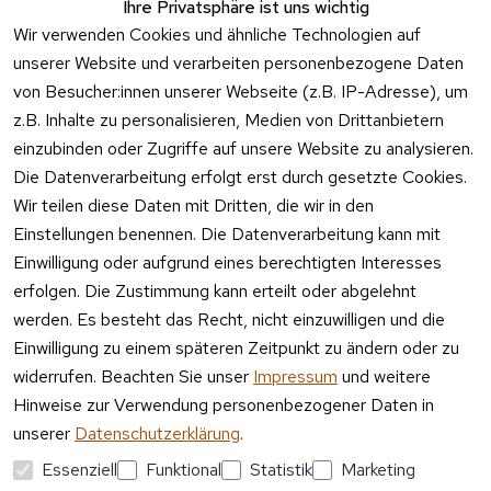
09:00 – 
Ihre Privatsphäre ist uns wichtig
Batteriehi
17:00 Uhr
Wir verwenden Cookies und ähnliche Technologien auf
nweis
unserer Website und verarbeiten personenbezogene Daten
Telefon 
Verpacku
Kundenservic
von Besucher:innen unserer Webseite (z.B. IP-Adresse), um
ngshinwei
e:
z.B. Inhalte zu personalisieren, Medien von Drittanbietern
se
einzubinden oder Zugriffe auf unsere Website zu analysieren.
Mo – Fr 11:00 
Altgeräte
Die Datenverarbeitung erfolgt erst durch gesetzte Cookies.
– 15:00 Uhr
-
Wir teilen diese Daten mit Dritten, die wir in den
Entsorgu
Versa
Einstellungen benennen. Die Datenverarbeitung kann mit
ng
ndpa
Einwilligung oder aufgrund eines berechtigten Interesses
rtner
erfolgen. Die Zustimmung kann erteilt oder abgelehnt
Vertrag
werden. Es besteht das Recht, nicht einzuwilligen und die
widerrufen
Einwilligung zu einem späteren Zeitpunkt zu ändern oder zu
widerrufen. Beachten Sie unser
Impressum
und weitere
Hinweise zur Verwendung personenbezogener Daten in
unserer
Datenschutzerklärung
.
Essenziell
Funktional
Statistik
Marketing