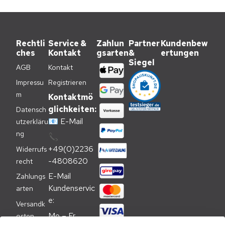
Rechtli
Service &
Zahlun
Partner
Kundenbew
ches
Kontakt
gsarten
&
ertungen
Siegel
AGB
Kontakt
Impressu
Registrieren
m
Kontaktmö
glichkeiten:
Datensch
📧
E-Mail
utzerkläru
ng
📞
+49(0)2236
Widerrufs
-4808620
recht
E-Mail 
Zahlungs
Kundenservic
arten
e:
Versandk
Mo – Fr 
osten