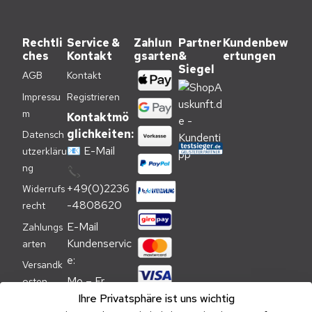
Rechtli
Service &
Zahlun
Partner
Kundenbew
ches
Kontakt
gsarten
&
ertungen
Siegel
AGB
Kontakt
Impressu
Registrieren
m
Kontaktmö
glichkeiten:
Datensch
📧
E-Mail
utzerkläru
ng
📞
+49(0)2236
Widerrufs
-4808620
recht
E-Mail 
Zahlungs
Kundenservic
arten
e:
Versandk
Mo – Fr 
osten
09:00 – 
Ihre Privatsphäre ist uns wichtig
Batteriehi