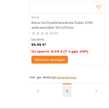
Ibena
Ibena Uni Doublefacedecke Dublin 2340
anthrazit/silber 150x200cm
0
59,99 €
55,95 €
*
Du sparst: 4,04 € (7 % ggü. UVP)
Optionen anzeigen
*
inkl. ges. MwSt
zzgl.
Versandkosten
1