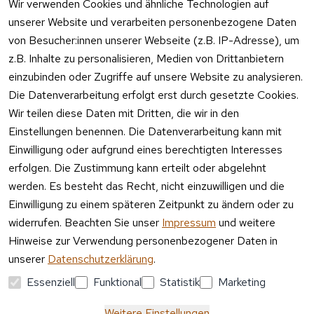
17:00 Uhr
Wir verwenden Cookies und ähnliche Technologien auf
nweis
unserer Website und verarbeiten personenbezogene Daten
Telefon 
Verpacku
von Besucher:innen unserer Webseite (z.B. IP-Adresse), um
Kundenservic
ngshinwei
e:
z.B. Inhalte zu personalisieren, Medien von Drittanbietern
se
einzubinden oder Zugriffe auf unsere Website zu analysieren.
Mo – Fr 11:00 
Altgeräte
Die Datenverarbeitung erfolgt erst durch gesetzte Cookies.
– 15:00 Uhr
-
Wir teilen diese Daten mit Dritten, die wir in den
Entsorgu
Versa
Einstellungen benennen. Die Datenverarbeitung kann mit
ng
ndpa
Einwilligung oder aufgrund eines berechtigten Interesses
rtner
erfolgen. Die Zustimmung kann erteilt oder abgelehnt
Vertrag
werden. Es besteht das Recht, nicht einzuwilligen und die
widerrufen
Einwilligung zu einem späteren Zeitpunkt zu ändern oder zu
widerrufen. Beachten Sie unser
Impressum
und weitere
Hinweise zur Verwendung personenbezogener Daten in
unserer
Datenschutzerklärung
.
Essenziell
Funktional
Statistik
Marketing
Weitere Einstellungen