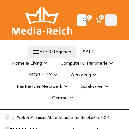
0
0
Alle Kategorien
SALE
Home & Living
Computer u. Peripherie
MOBILITY
Werkzeug
Festnetz & Netzwerk
Spielwaren
Gaming
Weber Premium Abdeckhaube für SmokeFire EX4