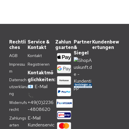
Rechtli
Service &
Zahlun
Partner
Kundenbew
ches
Kontakt
gsarten
&
ertungen
Siegel
AGB
Kontakt
Impressu
Registrieren
m
Kontaktmö
glichkeiten:
Datensch
📧
E-Mail
utzerkläru
ng
📞
+49(0)2236
Widerrufs
-4808620
recht
E-Mail 
Zahlungs
Kundenservic
arten