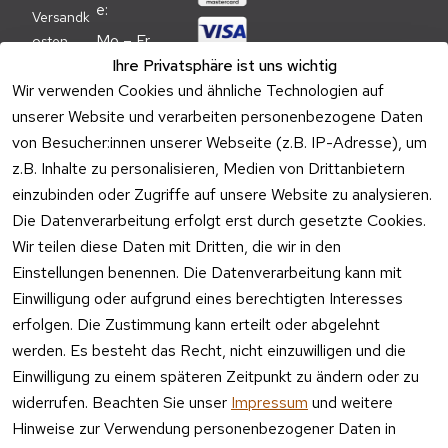
e:
Versandk
Mo – Fr 
osten
09:00 – 
Ihre Privatsphäre ist uns wichtig
Batteriehi
17:00 Uhr
Wir verwenden Cookies und ähnliche Technologien auf
nweis
unserer Website und verarbeiten personenbezogene Daten
Telefon 
Verpacku
Kundenservic
von Besucher:innen unserer Webseite (z.B. IP-Adresse), um
ngshinwei
e:
z.B. Inhalte zu personalisieren, Medien von Drittanbietern
se
einzubinden oder Zugriffe auf unsere Website zu analysieren.
Mo – Fr 11:00 
Altgeräte
Die Datenverarbeitung erfolgt erst durch gesetzte Cookies.
– 15:00 Uhr
-
Wir teilen diese Daten mit Dritten, die wir in den
Entsorgu
Versa
Einstellungen benennen. Die Datenverarbeitung kann mit
ng
ndpa
Einwilligung oder aufgrund eines berechtigten Interesses
rtner
erfolgen. Die Zustimmung kann erteilt oder abgelehnt
Vertrag
werden. Es besteht das Recht, nicht einzuwilligen und die
widerrufen
Einwilligung zu einem späteren Zeitpunkt zu ändern oder zu
widerrufen. Beachten Sie unser
Impressum
und weitere
Hinweise zur Verwendung personenbezogener Daten in