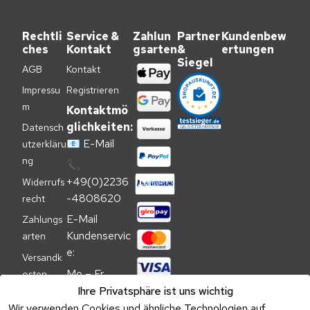
Rechtli
Service &
Zahlun
Partner
Kundenbew
ches
Kontakt
gsarten
&
ertungen
Siegel
AGB
Kontakt
Impressu
Registrieren
m
Kontaktmö
glichkeiten:
Datensch
📧
E-Mail
utzerkläru
ng
📞
+49(0)2236
Widerrufs
-4808620
recht
E-Mail 
Zahlungs
Kundenservic
arten
e:
Versandk
Mo – Fr 
osten
09:00 – 
Ihre Privatsphäre ist uns wichtig
Batteriehi
17:00 Uhr
Wir verwenden Cookies und ähnliche Technologien auf