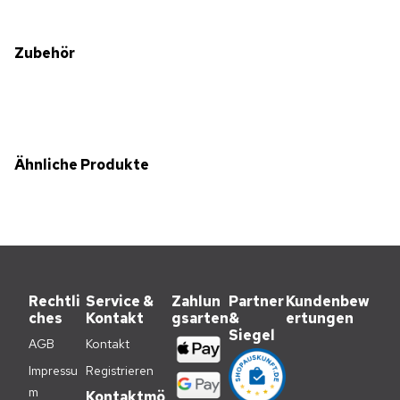
Zubehör
Ähnliche Produkte
Rechtli
Service &
Zahlun
Partner
Kundenbew
ches
Kontakt
gsarten
&
ertungen
Siegel
AGB
Kontakt
Impressu
Registrieren
m
Kontaktmö