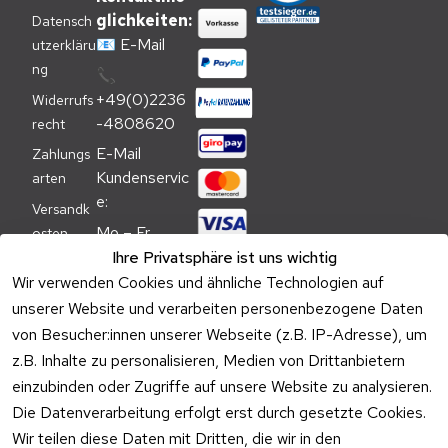
glichkeiten:
Datensch
📧
E-Mail
utzerkläru
ng
📞
+49(0)2236
Widerrufs
-4808620
recht
E-Mail 
Zahlungs
Kundenservic
arten
e:
Versandk
Mo – Fr 
osten
09:00 – 
Ihre Privatsphäre ist uns wichtig
Batteriehi
17:00 Uhr
Wir verwenden Cookies und ähnliche Technologien auf
nweis
unserer Website und verarbeiten personenbezogene Daten
Telefon 
Verpacku
Kundenservic
von Besucher:innen unserer Webseite (z.B. IP-Adresse), um
ngshinwei
e:
z.B. Inhalte zu personalisieren, Medien von Drittanbietern
se
einzubinden oder Zugriffe auf unsere Website zu analysieren.
Mo – Fr 11:00 
Altgeräte
Die Datenverarbeitung erfolgt erst durch gesetzte Cookies.
– 15:00 Uhr
-
Wir teilen diese Daten mit Dritten, die wir in den
Entsorgu