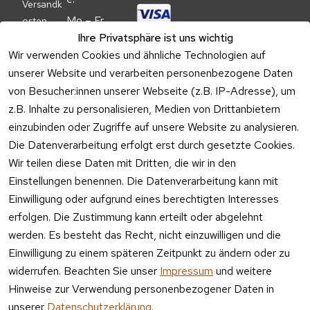
Versandk
Mo – Fr 
osten
09:00 – 
Ihre Privatsphäre ist uns wichtig
Batteriehi
17:00 Uhr
Wir verwenden Cookies und ähnliche Technologien auf
nweis
unserer Website und verarbeiten personenbezogene Daten
Telefon 
Verpacku
Kundenservic
von Besucher:innen unserer Webseite (z.B. IP-Adresse), um
ngshinwei
e:
z.B. Inhalte zu personalisieren, Medien von Drittanbietern
se
einzubinden oder Zugriffe auf unsere Website zu analysieren.
Mo – Fr 11:00 
Altgeräte
Die Datenverarbeitung erfolgt erst durch gesetzte Cookies.
– 15:00 Uhr
-
Wir teilen diese Daten mit Dritten, die wir in den
Entsorgu
Versa
Einstellungen benennen. Die Datenverarbeitung kann mit
ng
ndpa
Einwilligung oder aufgrund eines berechtigten Interesses
rtner
erfolgen. Die Zustimmung kann erteilt oder abgelehnt
Vertrag
werden. Es besteht das Recht, nicht einzuwilligen und die
widerrufen
Einwilligung zu einem späteren Zeitpunkt zu ändern oder zu
widerrufen. Beachten Sie unser
Impressum
und weitere
Hinweise zur Verwendung personenbezogener Daten in
unserer
Datenschutzerklärung
.