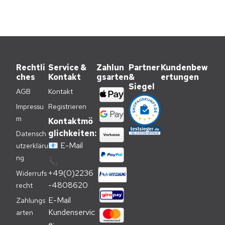
Rechtli
Service &
Zahlun
Partner
Kundenbew
ches
Kontakt
gsarten
&
ertungen
Siegel
AGB
Kontakt
Impressu
Registrieren
m
Kontaktmö
glichkeiten:
Datensch
📧
E-Mail
utzerkläru
ng
📞
+49(0)2236
Widerrufs
-4808620
recht
E-Mail 
Zahlungs
Kundenservic
arten
e: