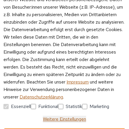
Telefon 
Verpacku
Kundenservic
von Besucher:innen unserer Webseite (z.B. IP-Adresse), um
ngshinwei
e:
z.B. Inhalte zu personalisieren, Medien von Drittanbietern
se
einzubinden oder Zugriffe auf unsere Website zu analysieren.
Mo – Fr 11:00 
Altgeräte
Die Datenverarbeitung erfolgt erst durch gesetzte Cookies.
– 15:00 Uhr
-
Wir teilen diese Daten mit Dritten, die wir in den
Entsorgu
Versa
Einstellungen benennen. Die Datenverarbeitung kann mit
ng
ndpa
Einwilligung oder aufgrund eines berechtigten Interesses
rtner
erfolgen. Die Zustimmung kann erteilt oder abgelehnt
Vertrag
werden. Es besteht das Recht, nicht einzuwilligen und die
widerrufen
Einwilligung zu einem späteren Zeitpunkt zu ändern oder zu
widerrufen. Beachten Sie unser
Impressum
und weitere
Hinweise zur Verwendung personenbezogener Daten in
unserer
Datenschutzerklärung
.
Essenziell
Funktional
Statistik
Marketing
Weitere Einstellungen