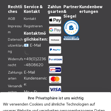
Rechtli
Service &
Zahlun
Partner
Kundenbew
ches
Kontakt
gsarten
&
ertungen
Siegel
AGB
Kontakt
Impressu
Registrieren
m
Kontaktmö
glichkeiten:
Datensch
📧
E-Mail
utzerkläru
ng
📞
+49(0)2236
Widerrufs
-4808620
recht
E-Mail 
Zahlungs
Kundenservic
arten
e:
Versandk
Mo – Fr 
osten
09:00 – 
Ihre Privatsphäre ist uns wichtig
Batteriehi
17:00 Uhr
Wir verwenden Cookies und ähnliche Technologien auf
nweis
unserer Website und verarbeiten personenbezogene Daten