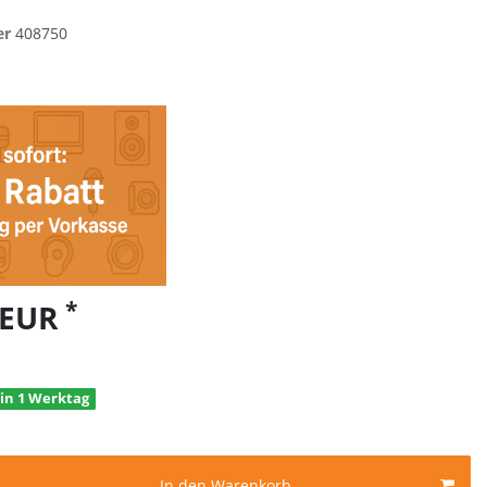
er
408750
*
 EUR
 in 1 Werktag
In den Warenkorb