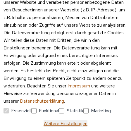
unserer Website und verarbeiten personenbezogene Daten
Telefon 
Verpacku
von Besucher:innen unserer Webseite (z.B. IP-Adresse), um
Kundenservic
ngshinwei
e:
z.B. Inhalte zu personalisieren, Medien von Drittanbietern
se
einzubinden oder Zugriffe auf unsere Website zu analysieren.
Mo – Fr 11:00 
Altgeräte
Die Datenverarbeitung erfolgt erst durch gesetzte Cookies.
– 15:00 Uhr
-
Wir teilen diese Daten mit Dritten, die wir in den
Entsorgu
Versa
Einstellungen benennen. Die Datenverarbeitung kann mit
ng
ndpa
Einwilligung oder aufgrund eines berechtigten Interesses
rtner
erfolgen. Die Zustimmung kann erteilt oder abgelehnt
Vertrag
werden. Es besteht das Recht, nicht einzuwilligen und die
widerrufen
Einwilligung zu einem späteren Zeitpunkt zu ändern oder zu
widerrufen. Beachten Sie unser
Impressum
und weitere
Hinweise zur Verwendung personenbezogener Daten in
unserer
Datenschutzerklärung
.
Essenziell
Funktional
Statistik
Marketing
Weitere Einstellungen