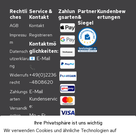
Rechtli
Service &
Zahlun
Partner
Kundenbew
ches
Kontakt
gsarten
&
ertungen
Siegel
AGB
Kontakt
Impressu
Registrieren
m
Kontaktmö
glichkeiten:
Datensch
📧
E-Mail
utzerkläru
ng
📞
+49(0)2236
Widerrufs
-4808620
recht
E-Mail 
Zahlungs
Kundenservic
arten
e:
Versandk
Mo – Fr 
osten
09:00 – 
Ihre Privatsphäre ist uns wichtig
Batteriehi
17:00 Uhr
Wir verwenden Cookies und ähnliche Technologien auf
nweis