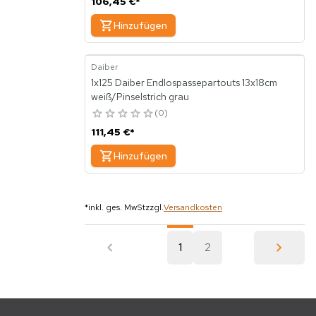
106,45 €
*
Hinzufügen
Daiber
1x125 Daiber Endlospassepartouts 13x18cm
weiß/Pinselstrich grau
0
111,45 €
*
Hinzufügen
*
inkl. ges. MwSt
zzgl.
Versandkosten
1
2