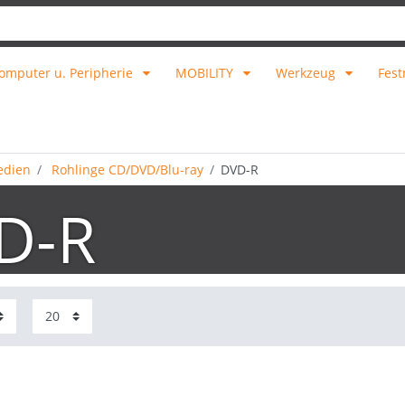
omputer u. Peripherie
MOBILITY
Werkzeug
Fest
edien
Rohlinge CD/DVD/Blu-ray
DVD-R
D-R