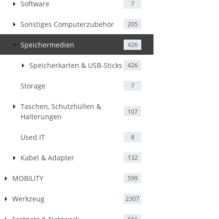
Software
7
Sonstiges Computerzubehör
205
Speichermedien
426
Speicherkarten & USB-Sticks
426
Storage
7
Taschen, Schutzhüllen &
107
Halterungen
Used IT
8
Kabel & Adapter
132
MOBILITY
599
Werkzeug
2307