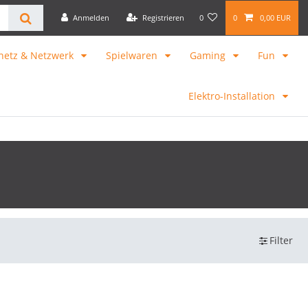
Anmelden
Registrieren
0
0
0,00 EUR
netz & Netzwerk
Spielwaren
Gaming
Fun
Elektro-Installation
Filter