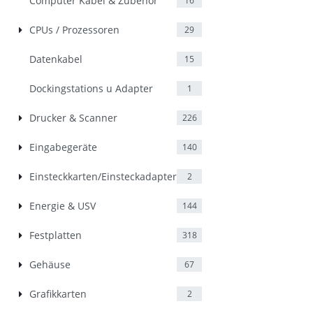
Computer Kabel & Zubehör
16
CPUs / Prozessoren
29
Datenkabel
15
Dockingstations u Adapter
1
Drucker & Scanner
226
Eingabegeräte
140
Einsteckkarten/Einsteckadapter
2
Energie & USV
144
Festplatten
318
Gehäuse
67
Grafikkarten
2