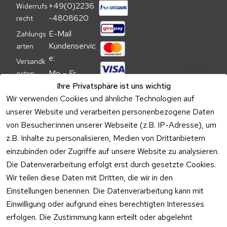
+49(0)2236
Widerrufs
-4808620
recht
E-Mail 
Zahlungs
Kundenservic
arten
e:
Versandk
Mo – Fr 
osten
09:00 – 
Ihre Privatsphäre ist uns wichtig
Batteriehi
17:00 Uhr
Wir verwenden Cookies und ähnliche Technologien auf
nweis
unserer Website und verarbeiten personenbezogene Daten
Telefon 
Verpacku
von Besucher:innen unserer Webseite (z.B. IP-Adresse), um
Kundenservic
ngshinwei
e:
z.B. Inhalte zu personalisieren, Medien von Drittanbietern
se
einzubinden oder Zugriffe auf unsere Website zu analysieren.
Mo – Fr 11:00 
Altgeräte
Die Datenverarbeitung erfolgt erst durch gesetzte Cookies.
– 15:00 Uhr
-
Wir teilen diese Daten mit Dritten, die wir in den
Entsorgu
Versa
Einstellungen benennen. Die Datenverarbeitung kann mit
ng
ndpa
Einwilligung oder aufgrund eines berechtigten Interesses
rtner
erfolgen. Die Zustimmung kann erteilt oder abgelehnt
Vertrag