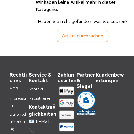
Wir haben keine Artikel mehr in dieser
Kategorie.
Haben Sie nicht gefunden, was Sie suchen?
Artikel durchsuchen
Rechtli
Service &
Zahlun
Partner
Kundenbew
ches
Kontakt
gsarten
&
ertungen
Siegel
AGB
Kontakt
Impressu
Registrieren
m
Kontaktmö
glichkeiten:
Datensch
📧
E-Mail
utzerkläru
ng
📞