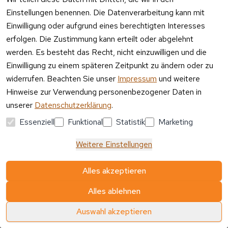
Einstellungen benennen. Die Datenverarbeitung kann mit
Einwilligung oder aufgrund eines berechtigten Interesses
erfolgen. Die Zustimmung kann erteilt oder abgelehnt
werden. Es besteht das Recht, nicht einzuwilligen und die
Ähnliche Produkte
Einwilligung zu einem späteren Zeitpunkt zu ändern oder zu
widerrufen. Beachten Sie unser
Impressum
und weitere
Hinweise zur Verwendung personenbezogener Daten in
unserer
Datenschutzerklärung
.
Essenziell
Funktional
Statistik
Marketing
Rechtli
Service &
Zahlun
Partner
Kundenbew
ches
Kontakt
gsarten
&
ertungen
Weitere Einstellungen
Siegel
AGB
Kontakt
Alles akzeptieren
Impressu
Registrieren
m
Kontaktmö
Alles ablehnen
glichkeiten:
Datensch
Auswahl akzeptieren
📧
E-Mail
utzerkläru
ng
📞