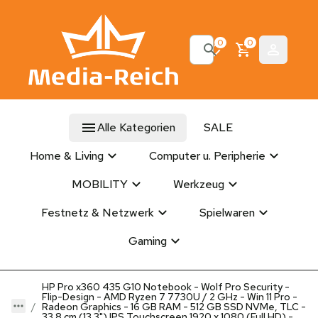
0
0
Alle Kategorien
SALE
Home & Living
Computer u. Peripherie
MOBILITY
Werkzeug
Festnetz & Netzwerk
Spielwaren
Gaming
HP Pro x360 435 G10 Notebook - Wolf Pro Security -
Flip-Design - AMD Ryzen 7 7730U / 2 GHz - Win 11 Pro -
Radeon Graphics - 16 GB RAM - 512 GB SSD NVMe, TLC -
33.8 cm (13.3") IPS Touchscreen 1920 x 1080 (Full HD) -