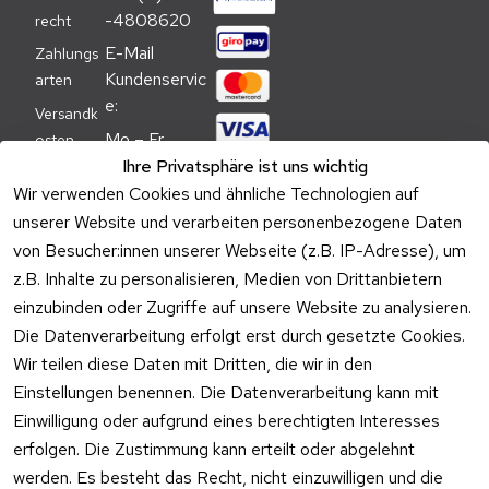
-4808620
recht
E-Mail 
Zahlungs
Kundenservic
arten
e:
Versandk
Mo – Fr 
osten
09:00 – 
Ihre Privatsphäre ist uns wichtig
Batteriehi
17:00 Uhr
Wir verwenden Cookies und ähnliche Technologien auf
nweis
unserer Website und verarbeiten personenbezogene Daten
Telefon 
Verpacku
Kundenservic
von Besucher:innen unserer Webseite (z.B. IP-Adresse), um
ngshinwei
e:
z.B. Inhalte zu personalisieren, Medien von Drittanbietern
se
einzubinden oder Zugriffe auf unsere Website zu analysieren.
Mo – Fr 11:00 
Altgeräte
Die Datenverarbeitung erfolgt erst durch gesetzte Cookies.
– 15:00 Uhr
-
Wir teilen diese Daten mit Dritten, die wir in den
Entsorgu
Versa
Einstellungen benennen. Die Datenverarbeitung kann mit
ng
ndpa
Einwilligung oder aufgrund eines berechtigten Interesses
rtner
erfolgen. Die Zustimmung kann erteilt oder abgelehnt
Vertrag
werden. Es besteht das Recht, nicht einzuwilligen und die
widerrufen