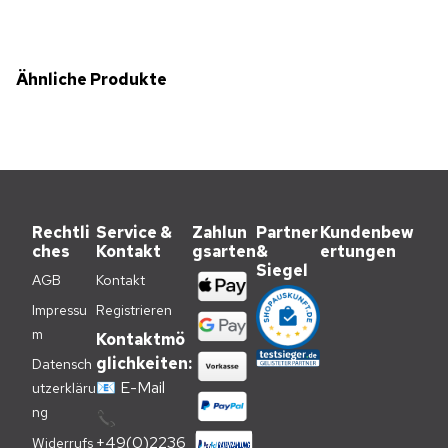
Ähnliche Produkte
Rechtli
Service &
Zahlun
Partner
Kundenbew
ches
Kontakt
gsarten
&
ertungen
Siegel
AGB
Kontakt
Impressu
Registrieren
m
Kontaktmö
glichkeiten:
Datensch
📧
E-Mail
utzerkläru
ng
📞
+49(0)2236
Widerrufs