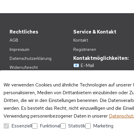
Rechtliches
Service & Kontakt
AGB
Kontakt
Impressum
Registrieren
Kontaktmöglichkeiten:
Datenschutzerklärung
📧
E-Mail
Widerrufsrecht
📞
+49(0)2236-4808620
Zahlungsarten
E-Mail Kundenservice:
Wir verwenden Cookies und ähnliche Technologien auf unserer 
Versandkosten
personalisieren, Medien von Drittanbietern einzubinden oder Zu
Mo – Fr 09:00 – 17:00 Uhr
Batteriehinweis
Dritten, die wir in den Einstellungen benennen. Die Datenverar
Telefon Kundenservice:
Verpackungshinweise
werden. Es besteht das Recht, nicht einzuwilligen und die Einw
Mo – Fr 11:00 – 15:00 Uhr
Altgeräte-Entsorgung
Verwendung personenbezogener Daten in unserer
Datenschutz
Essenziell
Funktional
Statistik
Marketing
Vertrag widerrufen