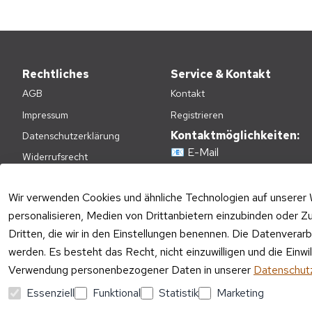
Rechtliches
Service & Kontakt
AGB
Kontakt
Impressum
Registrieren
Kontaktmöglichkeiten:
Datenschutzerklärung
📧
E-Mail
Widerrufsrecht
📞
+49(0)2236-4808620
Zahlungsarten
E-Mail Kundenservice:
Wir verwenden Cookies und ähnliche Technologien auf unserer 
Versandkosten
personalisieren, Medien von Drittanbietern einzubinden oder Zu
Mo – Fr 09:00 – 17:00 Uhr
Batteriehinweis
Dritten, die wir in den Einstellungen benennen. Die Datenverar
Telefon Kundenservice:
Verpackungshinweise
werden. Es besteht das Recht, nicht einzuwilligen und die Einw
Mo – Fr 11:00 – 15:00 Uhr
Altgeräte-Entsorgung
Verwendung personenbezogener Daten in unserer
Datenschutz
Essenziell
Funktional
Statistik
Marketing
Vertrag widerrufen