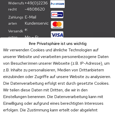
+49(0)2236
Widerrufs
-4808620
recht
E-Mail 
Zahlungs
Kundenservic
arten
e:
Versandk
Mo – Fr 
osten
09:00 – 
Ihre Privatsphäre ist uns wichtig
Batteriehi
17:00 Uhr
Wir verwenden Cookies und ähnliche Technologien auf
nweis
unserer Website und verarbeiten personenbezogene Daten
Telefon 
Verpacku
von Besucher:innen unserer Webseite (z.B. IP-Adresse), um
Kundenservic
ngshinwei
e:
z.B. Inhalte zu personalisieren, Medien von Drittanbietern
se
einzubinden oder Zugriffe auf unsere Website zu analysieren.
Mo – Fr 11:00 
Altgeräte
Die Datenverarbeitung erfolgt erst durch gesetzte Cookies.
– 15:00 Uhr
-
Wir teilen diese Daten mit Dritten, die wir in den
Entsorgu
Versa
Einstellungen benennen. Die Datenverarbeitung kann mit
ng
ndpa
Einwilligung oder aufgrund eines berechtigten Interesses
rtner
erfolgen. Die Zustimmung kann erteilt oder abgelehnt
Vertrag