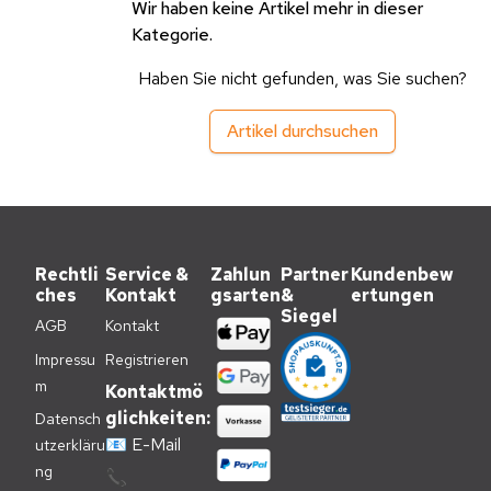
Wir haben keine Artikel mehr in dieser
Kategorie.
Haben Sie nicht gefunden, was Sie suchen?
Artikel durchsuchen
Rechtli
Service &
Zahlun
Partner
Kundenbew
ches
Kontakt
gsarten
&
ertungen
Siegel
AGB
Kontakt
Impressu
Registrieren
m
Kontaktmö
glichkeiten:
Datensch
📧
E-Mail
utzerkläru
ng
📞