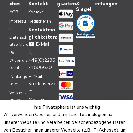
ches
Kontakt
gsarten
&
ertungen
Siegel
AGB
Kontakt
Impressu
Registrieren
m
Kontaktmö
glichkeiten:
Datensch
📧
E-Mail
utzerkläru
ng
📞
+49(0)2236
Widerrufs
-4808620
recht
E-Mail 
Zahlungs
Kundenservic
arten
e:
Versandk
Mo – Fr 
osten
09:00 – 
Ihre Privatsphäre ist uns wichtig
Batteriehi
17:00 Uhr
Wir verwenden Cookies und ähnliche Technologien auf
nweis
unserer Website und verarbeiten personenbezogene Daten
Telefon 
Verpacku
von Besucher:innen unserer Webseite (z.B. IP-Adresse), um
Kundenservic
ngshinwei