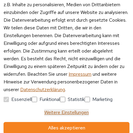
e:
z.B. Inhalte zu personalisieren, Medien von Drittanbietern
se
einzubinden oder Zugriffe auf unsere Website zu analysieren.
Mo – Fr 11:00 
Altgeräte
Die Datenverarbeitung erfolgt erst durch gesetzte Cookies.
– 15:00 Uhr
-
Wir teilen diese Daten mit Dritten, die wir in den
Entsorgu
Versa
Einstellungen benennen. Die Datenverarbeitung kann mit
ng
ndpa
Einwilligung oder aufgrund eines berechtigten Interesses
rtner
erfolgen. Die Zustimmung kann erteilt oder abgelehnt
Vertrag
werden. Es besteht das Recht, nicht einzuwilligen und die
widerrufen
Einwilligung zu einem späteren Zeitpunkt zu ändern oder zu
widerrufen. Beachten Sie unser
Impressum
und weitere
Hinweise zur Verwendung personenbezogener Daten in
unserer
Datenschutzerklärung
.
Essenziell
Funktional
Statistik
Marketing
Weitere Einstellungen
Alles akzeptieren