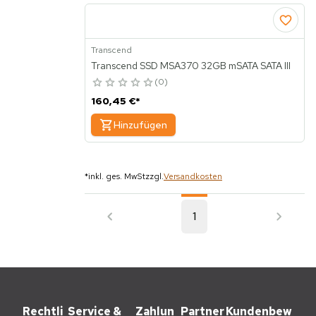
Transcend
Transcend SSD MSA370 32GB mSATA SATA III
0
160,45 €
*
Hinzufügen
*
inkl. ges. MwSt
zzgl.
Versandkosten
1
Rechtli
Service &
Zahlun
Partner
Kundenbew