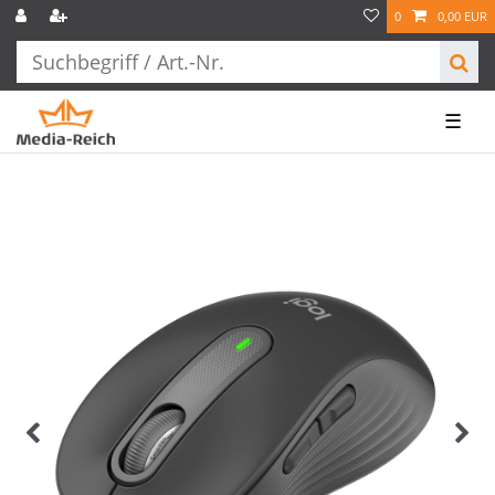
0
0,00 EUR
☰