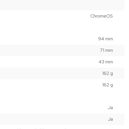
ChromeOS
94 mm
71 mm
43 mm
162 g
162 g
Ja
Ja