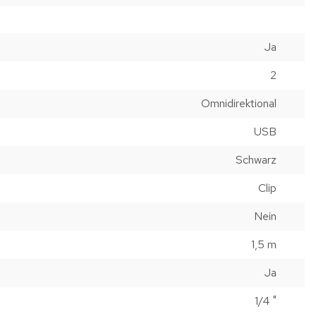
Ja
2
Omnidirektional
USB
Schwarz
Clip
Nein
1,5 m
Ja
1/4 "