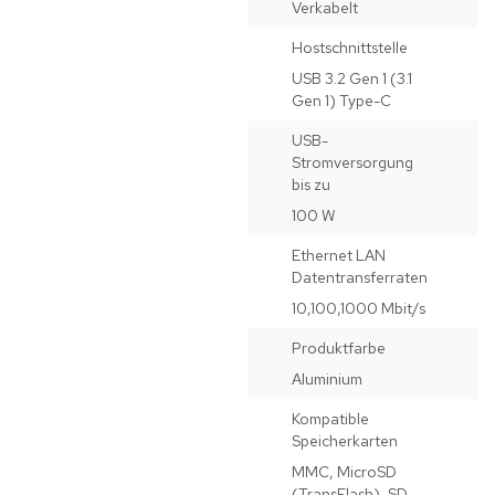
Verkabelt
Hostschnittstelle
USB 3.2 Gen 1 (3.1
Gen 1) Type-C
USB-
Stromversorgung
bis zu
100 W
Ethernet LAN
Datentransferraten
10,100,1000 Mbit/s
Produktfarbe
Aluminium
Kompatible
Speicherkarten
MMC, MicroSD
(TransFlash), SD,