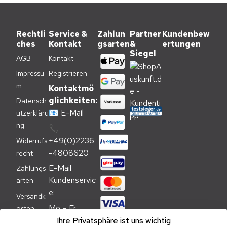
Rechtli
Service &
Zahlun
Partner
Kundenbew
ches
Kontakt
gsarten
&
ertungen
Siegel
AGB
Kontakt
Impressu
Registrieren
m
Kontaktmö
glichkeiten:
Datensch
📧
E-Mail
utzerkläru
ng
📞
+49(0)2236
Widerrufs
-4808620
recht
E-Mail 
Zahlungs
Kundenservic
arten
e:
Versandk
Mo – Fr 
osten
09:00 – 
Ihre Privatsphäre ist uns wichtig
Batteriehi