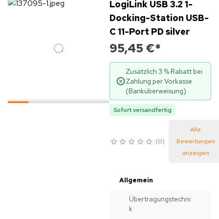
LogiLink USB 3.2 1-
Docking-Station USB-
C 11-Port PD silver
95,45 €
*
Zusätzlich 3 % Rabatt bei
Zahlung per Vorkasse
(Banküberweisung)
Sofort versandfertig
Alle
0
Bewertungen
anzeigen
Allgemein
Übertragungstechni
k