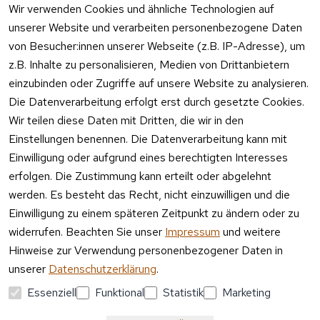
17:00 Uhr
Wir verwenden Cookies und ähnliche Technologien auf
nweis
unserer Website und verarbeiten personenbezogene Daten
Telefon 
Verpacku
Kundenservic
von Besucher:innen unserer Webseite (z.B. IP-Adresse), um
ngshinwei
e:
z.B. Inhalte zu personalisieren, Medien von Drittanbietern
se
einzubinden oder Zugriffe auf unsere Website zu analysieren.
Mo – Fr 11:00 
Altgeräte
Die Datenverarbeitung erfolgt erst durch gesetzte Cookies.
– 15:00 Uhr
-
Wir teilen diese Daten mit Dritten, die wir in den
Entsorgu
Versa
Einstellungen benennen. Die Datenverarbeitung kann mit
ng
ndpa
Einwilligung oder aufgrund eines berechtigten Interesses
rtner
erfolgen. Die Zustimmung kann erteilt oder abgelehnt
Vertrag
werden. Es besteht das Recht, nicht einzuwilligen und die
widerrufen
Einwilligung zu einem späteren Zeitpunkt zu ändern oder zu
widerrufen. Beachten Sie unser
Impressum
und weitere
Hinweise zur Verwendung personenbezogener Daten in
unserer
Datenschutzerklärung
.
Essenziell
Funktional
Statistik
Marketing