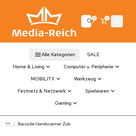
0
0
Alle Kategorien
SALE
Home & Living
Computer u. Peripherie
MOBILITY
Werkzeug
Festnetz & Netzwerk
Spielwaren
Gaming
Barcode Handscanner Zub.