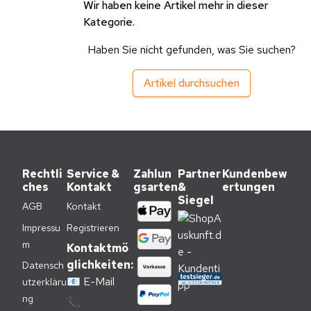
Wir haben keine Artikel mehr in dieser
Kategorie.
Haben Sie nicht gefunden, was Sie suchen?
Artikel durchsuchen
Rechtli
Service &
Zahlun
Partner
Kundenbew
ches
Kontakt
gsarten
&
ertungen
Siegel
AGB
Kontakt
Impressu
Registrieren
m
Kontaktmö
glichkeiten:
Datensch
📧
E-Mail
utzerkläru
ng
📞