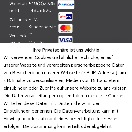
+49(0)2236
Widerrufs
-4808620
recht
E-Mail 
Zahlungs
Kundenservic
arten
e:
Versandk
Mo – Fr 
osten
09:00 – 
Ihre Privatsphäre ist uns wichtig
Batteriehi
17:00 Uhr
Wir verwenden Cookies und ähnliche Technologien auf
nweis
unserer Website und verarbeiten personenbezogene Daten
Telefon 
Verpacku
von Besucher:innen unserer Webseite (z.B. IP-Adresse), um
Kundenservic
ngshinwei
e:
z.B. Inhalte zu personalisieren, Medien von Drittanbietern
se
einzubinden oder Zugriffe auf unsere Website zu analysieren.
Mo – Fr 11:00 
Altgeräte
Die Datenverarbeitung erfolgt erst durch gesetzte Cookies.
– 15:00 Uhr
-
Wir teilen diese Daten mit Dritten, die wir in den
Entsorgu
Versa
Einstellungen benennen. Die Datenverarbeitung kann mit
ng
ndpa
Einwilligung oder aufgrund eines berechtigten Interesses
rtner
erfolgen. Die Zustimmung kann erteilt oder abgelehnt
Vertrag